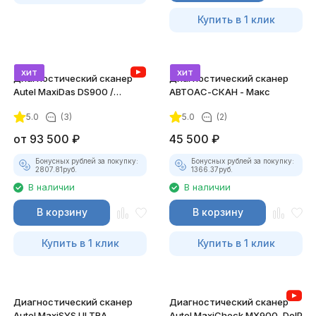
Купить в 1 клик
хит
хит
Диагностический сканер
Диагностический сканер
Autel MaxiDas DS900 /
АВТОАС-СКАН - Макс
DS900BT, DoIP
5.0
(3)
5.0
(2)
от
93 500
₽
45 500
₽
Бонусных рублей за покупку:
Бонусных рублей за покупку:
2807.81
руб.
1366.37
руб.
В наличии
В наличии
В корзину
В корзину
Купить в 1 клик
Купить в 1 клик
Диагностический сканер
Диагностический сканер
Autel MaxiSYS ULTRA
Autel MaxiCheck MX900, DoIP