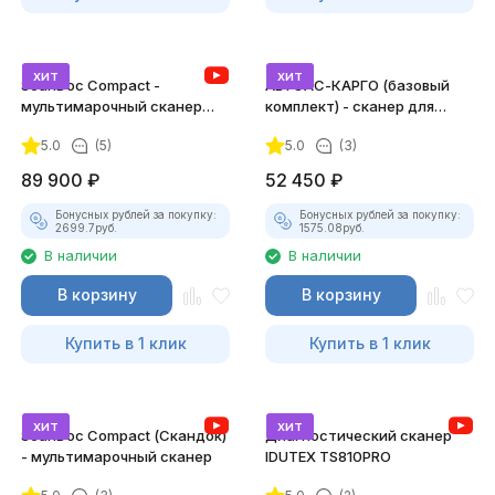
хит
хит
ScanDoc Compact -
АВТОАС-КАРГО (базовый
мультимарочный сканер
комплект) - сканер для
(Полный)
грузовых а/м, автобусов и
5.0
(5)
5.0
(3)
спецтехники
89 900
₽
52 450
₽
Бонусных рублей за покупку:
Бонусных рублей за покупку:
2699.7
руб.
1575.08
руб.
В наличии
В наличии
В корзину
В корзину
Купить в 1 клик
Купить в 1 клик
хит
хит
ScanDoc Compact (Скандок)
Диагностический сканер
- мультимарочный сканер
IDUTEX TS810PRO