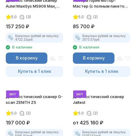
Диагностический сканер
Лаборатория Мотор-
Autel MaxiSys MS906 Max,
Мастер (с полным пакетом
DoIP
лицензий)
5.0
(3)
5.0
(2)
157 250
₽
85 700
₽
Бонусных рублей за покупку:
Бонусных рублей за покупку:
4722.22
руб.
2573.57
руб.
В наличии
В наличии
В корзину
В корзину
Купить в 1 клик
Купить в 1 клик
хит
хит
Диагностический сканер G-
Диагностический сканер
scan ZENITH Z5
Jaltest
5.0
(2)
5.0
(2)
197 000
₽
от
425 160
₽
Бонусных рублей за покупку:
Бонусных рублей за покупку:
5915.92
руб.
12767.57
руб.