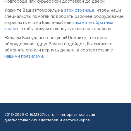
Новгороде или курьерской доставкой до двери.
переходников в кейсе
приходится держать
Укажите Ваш автомобиль на
этой странице
, чтобы наши
очень много - ничего
возле самой колодки,
специалисты помогли подобрать рабочее оборудование
сразу докупать не
разъемы сидят
и прислать его на Ваш e-mail или
закажите обратный
пришлось. Из нюансов
плотно. Интерфейс
звонок
, чтобы получить консультацию по телефону.
- комплект тяжеловат
поначалу показался
и с обновлениями в
немного
Желаем Вам удачных покупок! Помните, что если
первый вечер
старомодным, но за
оборудование вдруг Вам не подойдёт, Вы сможете
пришлось повозиться,
вечер разобрался. Из
обменять его или вернуть деньги, в соответствии с
ну и планшета здесь
нюансов - для
нашими правилами
.
нет. А так аппарат
некоторых иномарок
рабочий, для
и старых разъемов
грузового
придется отдельно
направления прям
докупать модули или
выручил.
переходники, лучше
учитывать это сразу.
2013-2026 © ELM327rus.ru — интернет-магазин
диагностических адаптеров и автосканеров