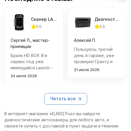
Сканер LAUNCH X431 HD BOX III (без планшета)
Диагностический сканер АВТОАС-СКАН - Старт
5.0
5.0
Сергей Л., мастер-
Алексей П.
приемщик
Пользуюсь третий
Брали HD BOX III в
день в гараже, уже
сервис под уже
проверил Гранту и
имеющийся Launch -
Газель - к ноутбуку на
21 июля 2026
за несколько дней
Windows подключился
24 июля 2026
прогнали MAN, Volvo и
без танцев, ошибки
пару китайцев,
находит и стирает
подключается
быстро, параметры в
Читать все
стабильно, ошибки и
реальном времени
параметры читает
показывает
довольно шустро 👍
нормально 👍
В интернет-магазине «ELM327rus» вы найдете
Корпус крепкий,
Трехметровый USB-
диагностические автосканеры для любого авто, и
индикаторы связи
кабель реально
сможете купить с доставкой в пункт выдачи в Нижнем
реально удобные, а
удобный, ноут не