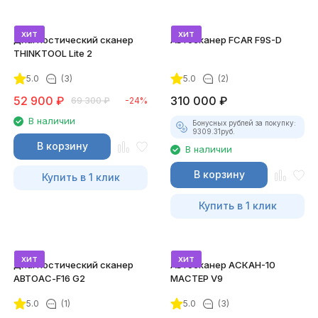
хит
хит
Диагностический сканер
Автосканер FCAR F9S-D
THINKTOOL Lite 2
5.0
(3)
5.0
(2)
52 900
₽
310 000
₽
69 300
₽
-24%
В наличии
Бонусных рублей за покупку:
9309.31
руб.
В корзину
В наличии
В корзину
Купить в 1 клик
Купить в 1 клик
хит
хит
Диагностический сканер
Автосканер АСКАН-10
АВТОАС-F16 G2
МАСТЕР V9
5.0
(1)
5.0
(3)