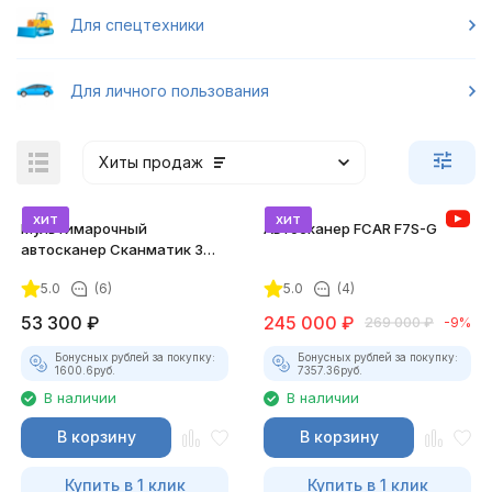
Для спецтехники
Для личного пользования
Хиты продаж
хит
хит
Мультимарочный
Автосканер FCAR F7S-G
автосканер Сканматик 3
(максимальный комплект)
5.0
(6)
5.0
(4)
53 300
₽
245 000
₽
269 000
₽
-9%
Бонусных рублей за покупку:
Бонусных рублей за покупку:
1600.6
руб.
7357.36
руб.
В наличии
В наличии
В корзину
В корзину
Купить в 1 клик
Купить в 1 клик