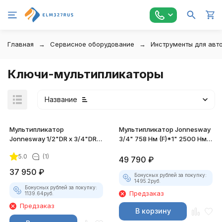
Главная
Сервисное оборудование
Инструменты для авт
Ключи-мультипликаторы
Название
Мультипликатор
Мультипликатор Jonnesway
Jonnesway 1/2"DR х 3/4"DR
3/4" 758 Нм (F)*1" 2500 Нм
167/1500 Нм.
(М)
5.0
(1)
49 790
₽
37 950
₽
Бонусных рублей за покупку:
1495.2
руб.
Бонусных рублей за покупку:
Предзаказ
1139.64
руб.
Предзаказ
В корзину