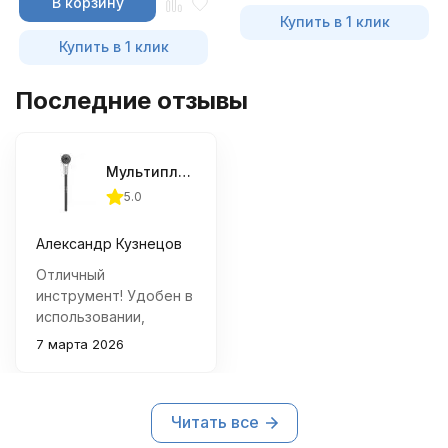
В корзину
Купить в 1 клик
Купить в 1 клик
Последние отзывы
Мультипликатор Jonnesway 1/2"DR х 3/4"DR 167/1500 Нм.
5.0
Александр Кузнецов
Отличный
инструмент! Удобен в
использовании,
надежно фиксируется
7 марта 2026
на ключе. Качество
сборки отличное –
все детали
Читать все
подогнаны идеально.