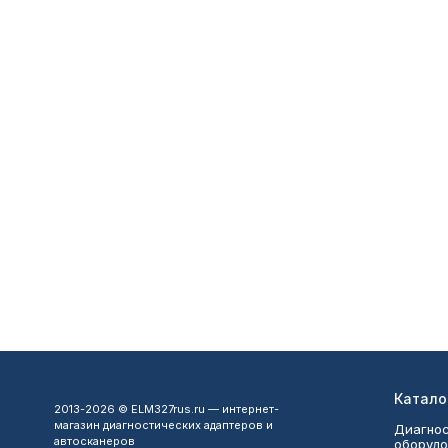
Катало
2013-2026 © ELM327rus.ru — интернет-
магазин диагностических адаптеров и
Диагнос
автосканеров
оборудо