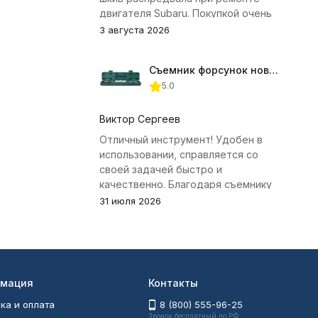
двигателя Subaru. Покупкой очень
доволен.
3 августа 2026
Съемник форсунок новых дизельных двигателей Jonnesway
5.0
Виктор Сергеев
Отличный инструмент! Удобен в
использовании, справляется со
своей задачей быстро и
качественно. Благодаря съемнику
удалось избежать лишних хлопот с
31 июля 2026
демонтажем головки блока
цилиндров.
мация
Контакты
ка и оплата
8 (800) 555-96-25
Звонок бесплатный по РФ