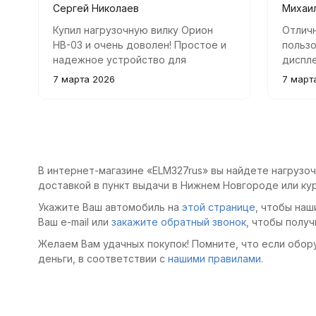
Сергей Николаев
Михаи
Купил нагрузочную вилку Орион
Отлич
НВ-03 и очень доволен! Простое и
пользо
надежное устройство для
диспл
проверки аккумуляторов. Удобный
освеще
7 марта 2026
7 март
вольтметр и хорошая
отличн
комплектация. Рекомендую!
В интернет-магазине «ELM327rus» вы найдете нагрузоч
доставкой в пункт выдачи в Нижнем Новгороде или ку
Укажите Ваш автомобиль на
этой странице
, чтобы наш
Ваш e-mail или
закажите обратный звонок
, чтобы получ
Желаем Вам удачных покупок! Помните, что если обор
деньги, в соответствии с
нашими правилами
.