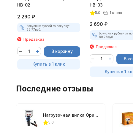
НВ-02
НВ-03
5.0
1 отзыв
2 290
₽
2 690
₽
Бонусных рублей за покупку:
68.77
руб.
Бонусных рублей за по
80.78
руб.
Предзаказ
Предзаказ
В корзину
В к
Купить в 1 клик
Купить в 1 кл
Последние отзывы
Нагрузочная вилка Орион НВ-03
5.0