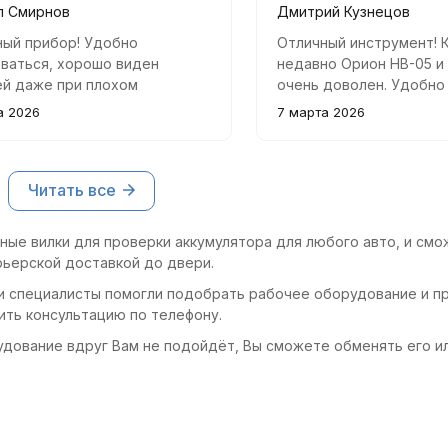
л Смирнов
Дмитрий Кузнецов
ный прибор! Удобно
Отличный инструмент! 
ваться, хорошо виден
недавно Орион НВ-05 и
ей даже при плохом
очень доволен. Удобно
нии. Качество сборки
пользоваться, корпус п
а 2026
7 марта 2026
ое, долго прослужит.
результаты точные. С н
аккумуляторов стала н
проще.
Читать все
ные вилки для проверки аккумулятора для любого авто, и смо
рьерской доставкой до двери.
и специалисты помогли подобрать рабочее оборудование и пр
ить консультацию по телефону.
удование вдруг Вам не подойдёт, Вы сможете обменять его и