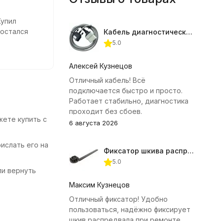
Купил
 остался
Кабель диагностический ГАЗ 24 для АВТОАС
5.0
рочный,
им проверка
Алексей Кузнецов
амного
Отличный кабель! Всё
подключается быстро и просто.
Работает стабильно, диагностика
проходит без сбоев.
жете купить с
6 августа 2026
ислать его на
Фиксатор шкива распредвала (Subaru) JTC-4409
5.0
ли вернуть
Максим Кузнецов
Отличный фиксатор! Удобно
пользоваться, надёжно фиксирует
шкив распредвала при ремонте