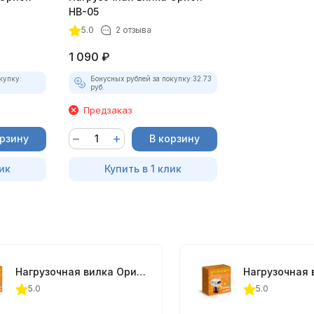
НВ-05
5.0
2 отзыва
1 090
₽
купку:
Бонусных рублей за покупку:
32.73
руб.
Предзаказ
орзину
В корзину
ик
Купить в 1 клик
Нагрузочная вилка Орион НВ-05
5.0
5.0