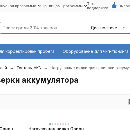
Тех.
онусная программа
Юр. лицам
Программы
Выпол
поддержка
Диагностическое оборудование
ля корректировки пробега
Оборудование для чип-тюнинга
илей
Тестеры АКБ
Нагрузочные вилки для проверки аккуму
верки аккумулятора
 Орион
Нагрузочная вилка Орион