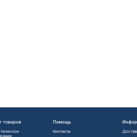
г товаров
Помощь
Инфор
тическое
Контакты
Достав
вание