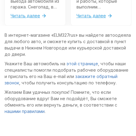
выезда автомобиля из
и работы, которые
гаража. Снегопад, в
выполним
значительной
самостоятельно.
Читать далее
Читать далее
степени, уменьшат
видимость, поэтому
первичную
В интернет-магазине «ELM327rus» вы найдете автоодеяла
озабоченность нужно
для любого авто, и сможете купить с доставкой в пункт
проявить о том,
чтобы участники
выдачи в Нижнем Новгороде или курьерской доставкой
движения как можно
до двери.
раньше заметили ваш
Укажите Ваш автомобиль на
этой странице
, чтобы наши
автомобиль.
специалисты помогли подобрать рабочее оборудование
и прислать его на Ваш e-mail или
закажите обратный
звонок
, чтобы получить консультацию по телефону.
Желаем Вам удачных покупок! Помните, что если
оборудование вдруг Вам не подойдёт, Вы сможете
обменять его или вернуть деньги, в соответствии с
нашими правилами
.